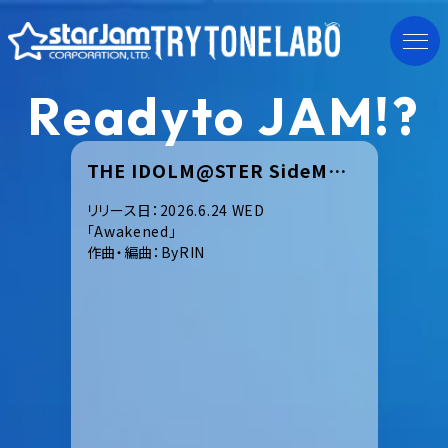
R
e
a
d
y
t
o
J
A
M
!
?
THE IDOLM@STER SideM～P@SSION CHALLENGE We are 315!～MONTHLY THEME SONG 08 C.FIRST
リリース日：2026.6.24 WED
NEW
「Awakened」
作曲・編曲：ByRIN