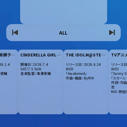
ALL
TVアニメ「魔術師クノンは見えている」劇伴
CINDERELLA GIRLS MUSICAL DERE of the DEAD
THE IDOLM@STER SideM～P@SSION CHALLENGE We are 315!～MONTHLY THEME SONG 08 C.FIRST
.1.4
開催日：2026.7.4
リリース日：2026.6.24
リリース日：
NEW
NEW
NEW
SAT/7.5 SUN
WED
WED
澤俊輔
音楽監督：滝澤俊輔
「Awakened」
「Sunny S
作曲・編曲：ByRIN
「スカーレッ
作詞・作曲
宏
MIX：野