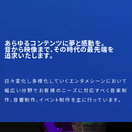
あ
ら
ゆ
る
コ
ン
テ
ン
ツ
に
夢
と
感
動
を
。
音
か
ら
映
像
ま
で
、
そ
の
時
代
の
最
先
端
を
追
求
い
た
し
ま
す
。
日々変化し多様化していくエンタメシーンにおいて
幅広い分野でお客様のニーズに対応すべく
音楽制
作、音響制作、イベント制作を主に行っています。